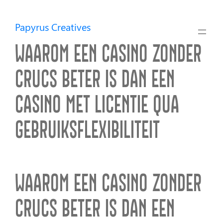
Skip
to
Papyrus Creatives
content
WAAROM EEN CASINO ZONDER
CRUCS BETER IS DAN EEN
CASINO MET LICENTIE QUA
GEBRUIKSFLEXIBILITEIT
WAAROM EEN CASINO ZONDER
CRUCS BETER IS DAN EEN