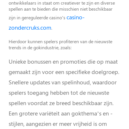
ontwikkelaars in staat om creatiever te zijn en diverse
spellen aan te bieden die misschien niet beschikbaar
casino-
zijn in gereguleerde casino’s
zondercruks.com
.
Hierdoor kunnen spelers profiteren van de nieuwste
trends in de gokindustrie, zoals:
Unieke bonussen en promoties die op maat
gemaakt zijn voor een specifieke doelgroep.
Snellere updates van spelinhoud, waardoor
spelers toegang hebben tot de nieuwste
spellen voordat ze breed beschikbaar zijn.
Een grotere variëteit aan gokthema’s en -
stijlen, aangezien er meer vrijheid is om