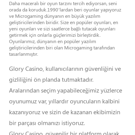
Daha maceralı bir oyun tarzını tercih ediyorsan, seni
orada da koruduk.1990’lardan beri oyunlar yapıyoruz
ve Microgaming dünyanın en büyük yazılım
geliştiricilerinden biridir. Size en popüler oyunları, en
yeni oyunları ve sizi saatlerce bağlı tutacak oyunları
getirmek için onlarla güçlerimizi birleştirdik.
Oyunlarımız, dünyanın en popüler yazılım
geliştiricilerinden biri olan Microgaming tarafından
tasarlanmıştır.
Glory Casino, kullanıcılarının güvenliğini ve
gizliliğini ön planda tutmaktadır.
Aralarından seçim yapabileceğimiz yüzlerce
oyunumuz var, yıllardır oyuncuların kalbini
kazanıyoruz ve sizin de kazanan ekibimizin
bir parçası olmanızı istiyoruz.
Glory Casino, güvenilir bir platform olarak