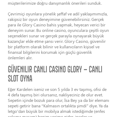
müşterilerimize doğru danışmanlık önerileri sunduk.
Çevrimiçi oyunlara yönelik şeffaf ve adil yaklaşımımızla,
rakipsiz bir oyun deneyimine güvenebilirsiniz. Gerçek
para ile Glory Casino bahis yapmak, heyecan verici bir
deneyim sunar. Bu online casino, oyunculara çeşitli oyun
seçenekleri sunar ve gerçek parayla oynayarak büyük
kazançlar elde etme şansı verir. Glory Casino, güvenilir
bir platform olarak bilinir ve kullanıcıların kişisel ve
finansal bilgilerini korumak için güçlü güvenlik
önlemleri alır.
GÜVENILIR CANLI CASINO GLORY — CANLI
SLOT OYNA
Eğer Kardelen iseniz ve son 5 yılda 3 ev taşımış, ofisi de
4 defa taşımış biri olursanız, nakliyeciniz de olur evet.
Sepetin içinde bozuk para olur, İsa Bey ya da bir elemanı
sepeti getirir bana “Kalmasın ortalıkta şimdi” diye. Ya da
letgo’dan büyük bir mobilya almak istediğimde (enfes
çalışma masam) benim yerime gider, inceler ve