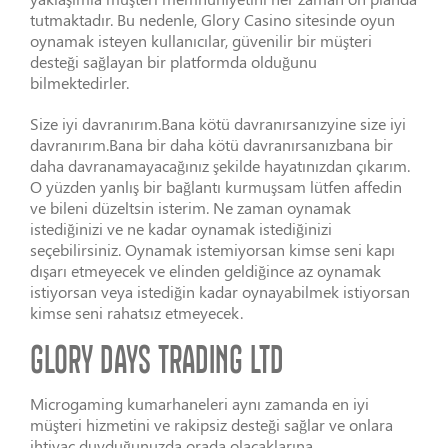
tutmaktadır. Bu nedenle, Glory Casino sitesinde oyun
oynamak isteyen kullanıcılar, güvenilir bir müşteri
desteği sağlayan bir platformda olduğunu
bilmektedirler.
Size iyi davranırım.Bana kötü davranırsanızyine size iyi
davranırım.Bana bir daha kötü davranırsanızbana bir
daha davranamayacağınız şekilde hayatınızdan çıkarım.
O yüzden yanlış bir bağlantı kurmuşsam lütfen affedin
ve bileni düzeltsin isterim. Ne zaman oynamak
istediğinizi ve ne kadar oynamak istediğinizi
seçebilirsiniz. Oynamak istemiyorsan kimse seni kapı
dışarı etmeyecek ve elinden geldiğince az oynamak
istiyorsan veya istediğin kadar oynayabilmek istiyorsan
kimse seni rahatsız etmeyecek.
GLORY DAYS TRADING LTD
Microgaming kumarhaneleri aynı zamanda en iyi
müşteri hizmetini ve rakipsiz desteği sağlar ve onlara
ihtiyaç duyduğunuzda orada olacaklarına