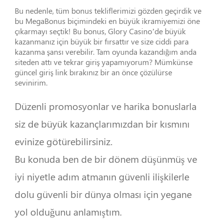
Bu nedenle, tüm bonus tekliflerimizi gözden geçirdik ve
bu MegaBonus biçimindeki en büyük ikramiyemizi öne
çıkarmayı seçtik! Bu bonus, Glory Casino’de büyük
kazanmanız için büyük bir fırsattır ve size ciddi para
kazanma şansı verebilir. Tam oyunda kazandığım anda
siteden attı ve tekrar giriş yapamıyorum? Mümkünse
güncel giriş link bırakınız bir an önce çözülürse
sevinirim.
Düzenli promosyonlar ve harika bonuslarla
siz de büyük kazançlarımızdan bir kısmını
evinize götürebilirsiniz.
Bu konuda ben de bir dönem düşünmüş ve
iyi niyetle adım atmanın güvenli ilişkilerle
dolu güvenli bir dünya olması için yegane
yol olduğunu anlamıştım.