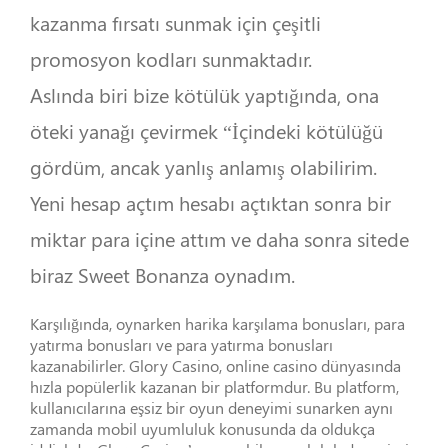
kazanma fırsatı sunmak için çeşitli
promosyon kodları sunmaktadır.
Aslında biri bize kötülük yaptığında, ona
öteki yanağı çevirmek “İçindeki kötülüğü
gördüm, ancak yanlış anlamış olabilirim.
Yeni hesap açtım hesabı açtıktan sonra bir
miktar para içine attım ve daha sonra sitede
biraz Sweet Bonanza oynadım.
Karşılığında, oynarken harika karşılama bonusları, para
yatırma bonusları ve para yatırma bonusları
kazanabilirler. Glory Casino, online casino dünyasında
hızla popülerlik kazanan bir platformdur. Bu platform,
kullanıcılarına eşsiz bir oyun deneyimi sunarken aynı
zamanda mobil uyumluluk konusunda da oldukça