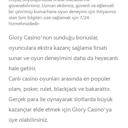
güvenebilirsiniz. Uzman ekibimiz, güvenli ve eğlenceli
bir çevrimiçi kumarhane oyun deneyimi için ihtiyacınız
olan tüm bilgileri size sağlamak için 7/24
hizmetinizdedir.
Glory Casino’nun sunduğu bonuslar,
oyunculara ekstra kazanç sağlama fırsatı
sunar ve oyun deneyimini daha da heyecanlı
hale getirir.
Canlı casino oyunları arasında en popüler
olanı, poker, rulet, blackjack ve bakarattır.
Gerçek para ile oynayarak slotlarda büyük
kazançlar elde etmek için Glory Casino’ya
üye olabilirsiniz.