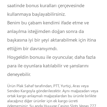
saatinde bonus kuralları çerçevesinde
kullanmaya başlayabilirsiniz.
Benim bu çabam kendimi ifade etme ve
anlaşılma isteğimden doğan sonra da
başkasına iyi bir şeyi aktarabilmek için itina
ettiğim bir davranışımdı.
Hoşgeldin bonusu ile oyuncular, daha fazla
para ile oyunlara katılabilir ve şanslarını
deneyebilir.
Ürün Plak Sahaf tarafından, PTT, Yurtiçi, Aras veya
Sendeo Kargoyla gönderilecektir. Aynı mağazadan veya
ortak kargo anlaşmalı mağazalardan bu ürünle birlikte
alacağınız diğer ürünler için ek kargo ücreti
ödemezsiniz. Şu anda Huuuge Casino Slots Vegas 777