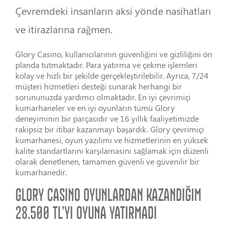
Çevremdeki insanların aksi yönde nasihatları
ve itirazlarına rağmen.
Glory Casino, kullanıcılarının güvenliğini ve gizliliğini ön
planda tutmaktadır. Para yatırma ve çekme işlemleri
kolay ve hızlı bir şekilde gerçekleştirilebilir. Ayrıca, 7/24
müşteri hizmetleri desteği sunarak herhangi bir
sorununuzda yardımcı olmaktadır. En iyi çevrimiçi
kumarhaneler ve en iyi oyunların tümü Glory
deneyiminin bir parçasıdır ve 16 yıllık faaliyetimizde
rakipsiz bir itibar kazanmayı başardık. Glory çevrimiçi
kumarhanesi, oyun yazılımı ve hizmetlerinin en yüksek
kalite standartlarını karşılamasını sağlamak için düzenli
olarak denetlenen, tamamen güvenli ve güvenilir bir
kumarhanedir.
GLORY CASINO OYUNLARDAN KAZANDIĞIM
28.500 TL’YI OYUNA YATIRMADI