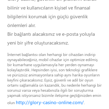
bilinir ve kullanıcıların kişisel ve finansal
bilgilerini korumak için güçlü güvenlik
önlemleri alır.
Bir bağlantı alacaksınız ve e-posta yoluyla
yeni bir şifre oluşturacaksınız.
İnternet bağlantısı olan herhangi bir cihazdan indirip
oynayabileceğiniz, mobil cihazlar için optimize edilmiş
bir kumarhane uygulamasıyla her yerden oynamayı
kolaylaştırdık. Hepsinden iyisi, son teknoloji grafiklere
ve pürüzsüz animasyonlara sahip aynı harika oyunların
keyfini çıkaracaksınız. Eşsiz, güvenli ve adil bir oyun
ortamı sağlamakla ün kazandık, bu nedenle herhangi bir
sorunuz varsa veya hesabınızla ilgili bir soruşturma
yapmak istiyorsanız bizimle iletişime geçtiğinizden emin
http://glory-casino-online.com/
olun
.