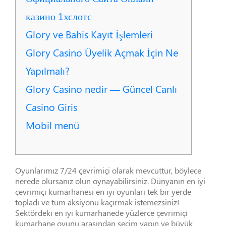
казино 1хслотс
Glory ve Bahis Kayıt İşlemleri
Glory Casino Üyelik Açmak İçin Ne
Yapılmalı?
Glory Casino nedir — Güncel Canlı
Casino Giris
Mobil menü
Oyunlarımız 7/24 çevrimiçi olarak mevcuttur, böylece
nerede olursanız olun oynayabilirsiniz. Dünyanın en iyi
çevrimiçi kumarhanesi en iyi oyunları tek bir yerde
topladı ve tüm aksiyonu kaçırmak istemezsiniz!
Sektördeki en iyi kumarhanede yüzlerce çevrimiçi
kumarhane oyunu arasından seçim yapın ve büyük