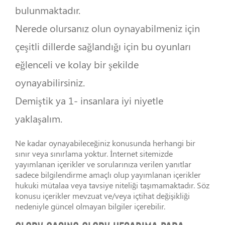
bulunmaktadır.
Nerede olursanız olun oynayabilmeniz için
çeşitli dillerde sağlandığı için bu oyunları
eğlenceli ve kolay bir şekilde
oynayabilirsiniz.
Demiştik ya 1- insanlara iyi niyetle
yaklaşalım.
Ne kadar oynayabileceğiniz konusunda herhangi bir
sınır veya sınırlama yoktur. İnternet sitemizde
yayımlanan içerikler ve sorularınıza verilen yanıtlar
sadece bilgilendirme amaçlı olup yayımlanan içerikler
hukuki mütalaa veya tavsiye niteliği taşımamaktadır. Söz
konusu içerikler mevzuat ve/veya içtihat değişikliği
nedeniyle güncel olmayan bilgiler içerebilir.