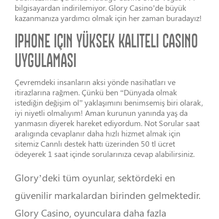
bilgisayardan indirilemiyor. Glory Casino’de büyük
kazanmanıza yardımcı olmak için her zaman buradayız!
IPHONE IÇIN YÜKSEK KALITELI CASINO
UYGULAMASI
Çevremdeki insanların aksi yönde nasihatları ve
itirazlarına rağmen. Çünkü ben “Dünyada olmak
istediğin değişim ol” yaklaşımını benimsemiş biri olarak,
iyi niyetli olmalıyım! Aman kurunun yanında yaş da
yanmasın diyerek hareket ediyordum. Not Sorular saat
aralıgında cevaplanır daha hızlı hizmet almak için
sitemiz Cannlı destek hattı üzerinden 50 tl ücret
ödeyerek 1 saat içinde sorularınıza cevap alabilirsiniz.
Glory’deki tüm oyunlar, sektördeki en
güvenilir markalardan birinden gelmektedir.
Glory Casino, oyunculara daha fazla