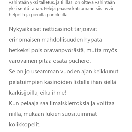
vähintään yksi talletus, ja tililläsi on oltava vähintään
yksi sentti rahaa. Pelejä pääsee katsomaan siis hyvin
helpolla ja pienillä panoksilla.
Nykyaikaiset netticasinot tarjoavat
erinomaisen mahdollisuuden hypätä
hetkeksi pois oravanpyörästä, mutta myös
varovainen pitää osata puchero.
Se on jo useamman vuoden ajan keikkunut
pelatuimpien kasinoiden listalla ihan siellä
kärkisijoilla, eikä ihme!
Kun pelaaja saa ilmaiskierroksia ja voittaa
niillä, mukaan lukien suosituimmat
kolikkopelit.