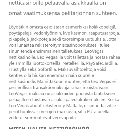
netticasinoille pelaavalla asiakkaalla on
omat vaatimuksensa pelitarjonnan suhteen.
Löydätkin omista osioistaan esimerkiksi kolikkopelejä,
pöytäpelejä, vedonlyönnin, live kasinon, raaputusarpoja,
pikapelejä, jackpoteja sekä tuoreimpia uutuuksia. Jotta
voit lunastaa rekisteröitymiscasinobonuksesi, tulee
sinun tehdä ensimmäinen talletuksesi LeoVegas
nettikasinolle. Leo Vegasilla voit tallettaa ja nostaa rahaa
yleismmillä luottokorteilla, Netellerillä, PaySafeCardilla,
Trustlyllä sekä Sofortilla. Maksuvaihtoehtoja voisi
kenties olla hiukan enemmän näin suurelle
nettikasinolle. Mainittakoon muuten, että Leo Vegas ei
peri erillisiä transaktiomaksuja rahasiirroista, vaan
LeoVegas maksaa ne asiakkaiden puolesta taatakseen
pelaajilleen loistavan asiakaspalvelukokemuksen. Koska
Leo Vegas about rekisteröity Maltalle, ei sinun tarvitse
perol huolissasi verojen maksusta, sillä EU-alueella
voitetut summat ovat verovapaita.