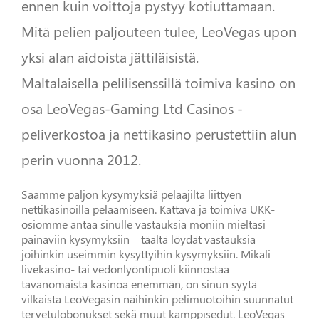
ennen kuin voittoja pystyy kotiuttamaan.
Mitä pelien paljouteen tulee, LeoVegas upon
yksi alan aidoista jättiläisistä.
Maltalaisella pelilisenssillä toimiva kasino on
osa LeoVegas-Gaming Ltd Casinos -
peliverkostoa ja nettikasino perustettiin alun
perin vuonna 2012.
Saamme paljon kysymyksiä pelaajilta liittyen
nettikasinoilla pelaamiseen. Kattava ja toimiva UKK-
osiomme antaa sinulle vastauksia moniin mieltäsi
painaviin kysymyksiin – täältä löydät vastauksia
joihinkin useimmin kysyttyihin kysymyksiin. Mikäli
livekasino- tai vedonlyöntipuoli kiinnostaa
tavanomaista kasinoa enemmän, on sinun syytä
vilkaista LeoVegasin näihinkin pelimuotoihin suunnatut
tervetulobonukset sekä muut kamppisedut. LeoVegas