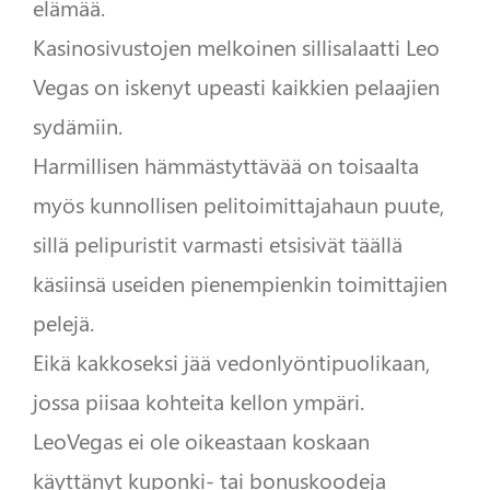
elämää.
Kasinosivustojen melkoinen sillisalaatti Leo
Vegas on iskenyt upeasti kaikkien pelaajien
sydämiin.
Harmillisen hämmästyttävää on toisaalta
myös kunnollisen pelitoimittajahaun puute,
sillä pelipuristit varmasti etsisivät täällä
käsiinsä useiden pienempienkin toimittajien
pelejä.
Eikä kakkoseksi jää vedonlyöntipuolikaan,
jossa piisaa kohteita kellon ympäri.
LeoVegas ei ole oikeastaan koskaan
käyttänyt kuponki- tai bonuskoodeja