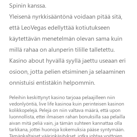
Spinin kanssa.
Yleisenä nyrkkisääntönä voidaan pitää sitä,
että LeoVegas edellyttää kotiutukseen
käytettävän menetelmän olevan sama kuin
millä rahaa on alunperin tilille talletettu.
Kasino about hyvällä syyllä jaettu useaan eri
osioon, jotta pelien etsiminen ja selaaminen
onnistuisi entistäkin helpommin.
Peleihin keskittynyt kasino tarjoaa pelaajilleen niin
vedonlyöntiä, live life kasinoa kuin perinteisen kasinon
kolikkopelejä. Pelejä on niin valtava määrä, että upon
luonnollista, ettei ilmaisen rahan bonuksilla saa pelailla
aivan mitä peliä vain, ja tämän suhteen kannattaa olla
tarkkana, jottei huonoja kokemuksia pääse syntymään.
Tämänkaltaiset väärinkäsitykset, jotka johtaa voittojen