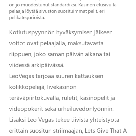
on jo muodostunut standardiksi. Kasinon etusivulta
pelaaja löytää sivuston suosituimmat pelit, eri
pelikategorioista.
Kotiutuspyynnön hyväksymisen jälkeen
voitot ovat pelaajalla, maksutavasta
riippuen, joko saman päivän aikana tai
viidessä arkipäivässä.
LeoVegas tarjoaa suuren kattauksen
kolikkopelejä, livekasinon
teräväpiirtokuvalla, ruletit, kasinopelit ja
videopokerit sekä urheiluvedonlyönnin.
Lisäksi Leo Vegas tekee tiivistä yhteistyötä
erittäin suositun striimaajan, Lets Give That A