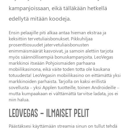
kampanjoissaan, eikä tälläkään hetkellä
edellytä mitään koodeja.
Ensin pelaajille piti alkaa antaa hieman ekstraa ja
keksittiin tervetuliaisbonukset. Pikkuhiljaa
prosenttiosuudet jatervetuliaisbonusten
enimmäismäärät kasvoivat, ja samoin alettiin tarjota
myös säännöllisempiä bonuskampanjoita. LeoVegas
markkinoi itseään Pohjoismaiden parhaana
mobiilikasinona, eikä väite toden totta ole kaukana
totuudesta! LeoVegasin mobiilikasino on eittämättä yksi
markkinoiden parhaista. Tarjolla on kaksi erillistä
sovellusta – yksi Applen tuotteille, toinen Androideille –
mutta kumpaakaan ei välttämättä tarvitse ladata, jos ei
niin halua.
LEOVEGAS – ILMAISET PELIT
Päästäksesi käyttämään streamia sinun on tullut tehdä