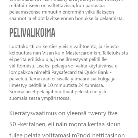
mitätöimiseen on vältettävissä, kun panostaa
pelaamiseensa minuutin enemmän vilkuillakseen
säännöt ja ehdot lävitse ennen bonuksella pelaamista.
PELIVALIKOIMA
Luottokortti on kenties yleisin vaihtoehto, ja sivusto
kelpuuttaa niin Visan kuin Mastercardinkin. Talletuksista
ei peritä erilliskuluja, ja ne ilmestyvät pelitilille
välittömästi. Lisäksi pelaaja voi valita käyttävänsä e-
lompakkoa nimeltä Paysafecard tai Quick Bank -
palvelua. Tämäkään ei sisällä ylimääräisiä kuluja ja
ilmestyy pelitilille 10 minuutista 24 tunnissa.
Suomalaiset pelaajat nauttivat peleistä tietysti
suomalaisessa ympäristössä.
Kierrätysvaatimus on yleensä twenty five –
50 -kertainen, eli näin monta kertaa sinun
tulee pelata voittamasi m?ngd netticasinon