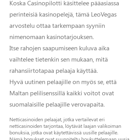
Koska Casinopilotti käsittelee pääasiassa
perinteisiä kasinopelejä, tämä LeoVegas
arvostelu ottaa tarkempaan syyniin
nimenomaan kasinotarjouksen.
Itse rahojen saapumiseen kuluva aika
vaihtelee tietenkin sen mukaan, mitä
rahansiirtotapaa pelaaja käyttää.
Hyvä uutinen pelaajille on myös se, että
Maltan pelilisenssillä kaikki voitot ovat
suomalaisille pelaajille verovapaita.
Netticasinoiden pelaajat, jotka vertailevat eri
netticasinoiden tarjontaa, löytävät laajan valikoiman
bonuksia, jotka ovat käytettävissä uusille pelaajille.
Nämä bonukset ovat suunniteltu houkuttelemaan uusia